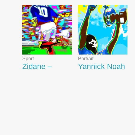
Sport
Portrait
Zidane –
Yannick Noah
Coupe du
vs Mats
Monde 1998 –
Wilander –
France / Brésil
Finale /
Roland –
Garros – 1983