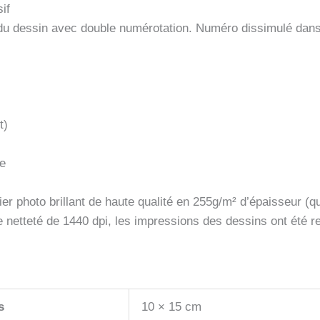
if
s du dessin avec double numérotation. Numéro dissimulé dan
t)
ue
er photo brillant de haute qualité en 255g/m² d’épaisseur (qu
e netteté de 1440 dpi, les impressions des dessins ont été 
s
10 × 15 cm