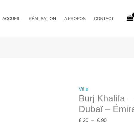
Plage
de
ACCUEIL
RÉALISATION
A PROPOS
CONTACT
prix :
€ 20
à
€ 90
Ville
Burj Khalifa –
Dubaï – Émir
€
20
–
€
90