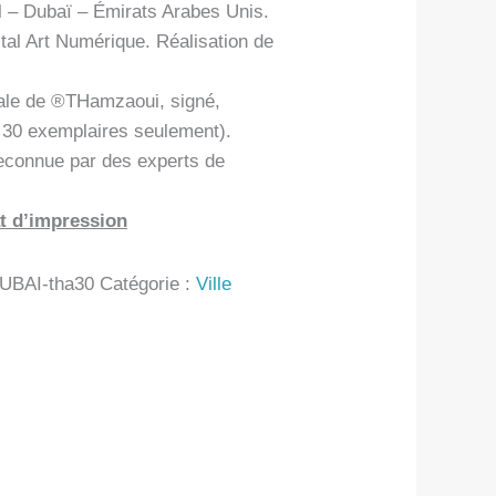
el – Dubaï – Émirats Arabes Unis.
tal Art Numérique. Réalisation de
ale de ®THamzaoui, signé,
n 30 exemplaires seulement).
econnue par des experts de
t d’impression
UBAI-tha30
Catégorie :
Ville