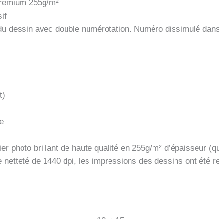
 premium 255g/m²
if
s du dessin avec double numérotation. Numéro dissimulé dan
t)
ue
er photo brillant de haute qualité en 255g/m² d’épaisseur (qu
e netteté de 1440 dpi, les impressions des dessins ont été 