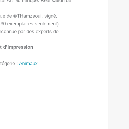
tal Art Numérique. Réalisation de
ale de ®THamzaoui, signé,
n 30 exemplaires seulement).
econnue par des experts de
t d’impression
tégorie :
Animaux