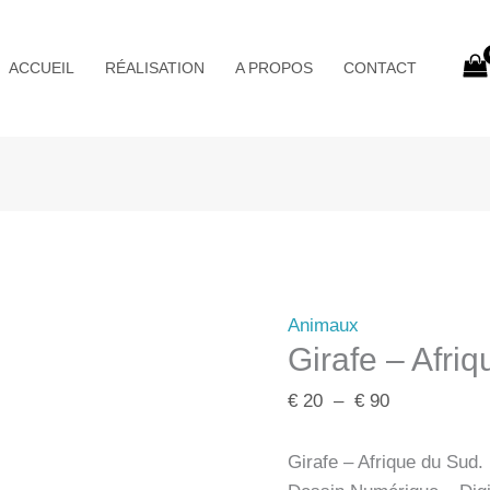
Plage
de
ACCUEIL
RÉALISATION
A PROPOS
CONTACT
prix :
€ 20
à
€ 90
Animaux
Girafe – Afri
€
20
–
€
90
Girafe – Afrique du Sud.