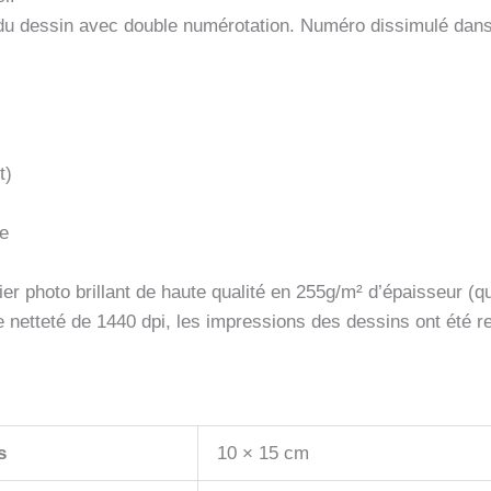
s du dessin avec double numérotation. Numéro dissimulé dan
t)
ue
er photo brillant de haute qualité en 255g/m² d’épaisseur (qu
e netteté de 1440 dpi, les impressions des dessins ont été 
s
10 × 15 cm