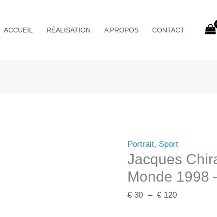
Plage
de
ACCUEIL
RÉALISATION
A PROPOS
CONTACT
prix :
€ 30
à
€ 120
Portrait
,
Sport
Jacques Chir
Monde 1998 – 
€
30
–
€
120