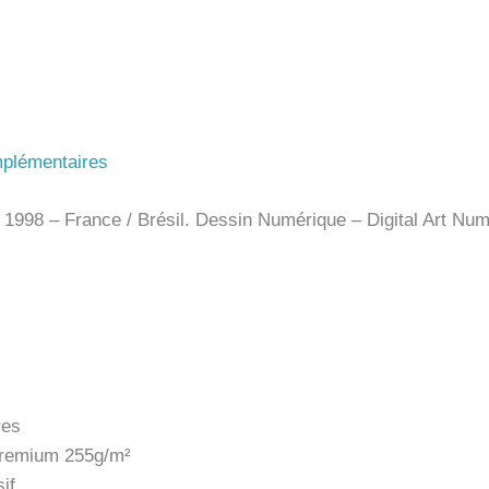
mplémentaires
98 – France / Brésil. Dessin Numérique – Digital Art Numér
res
 premium 255g/m²
if