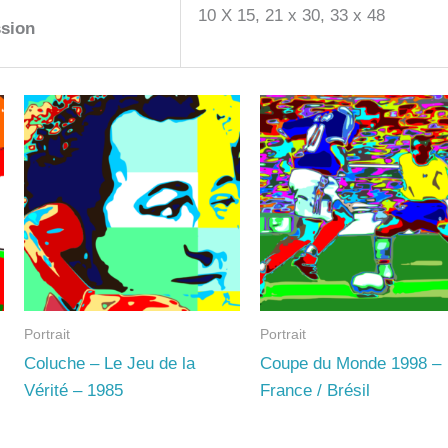
10 X 15, 21 x 30, 33 x 48
sion
Portrait
Portrait
Coluche – Le Jeu de la
Coupe du Monde 1998 –
Vérité – 1985
France / Brésil