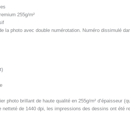
res
 premium 255g/m²
if
s de la photo avec double numérotation. Numéro dissimulé da
t)
ue
er photo brillant de haute qualité en 255g/m² d’épaisseur (qu
e netteté de 1440 dpi, les impressions des dessins ont été 