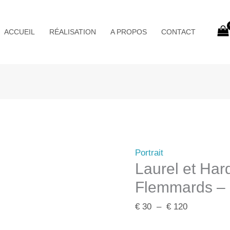
Plage
de
ACCUEIL
RÉALISATION
A PROPOS
CONTACT
prix :
€ 30
à
€ 120
Portrait
Laurel et Har
Flemmards –
€
30
–
€
120