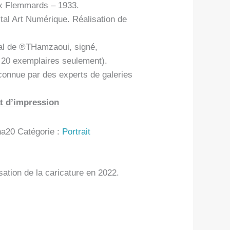
ux Flemmards – 1933.
tal Art Numérique. Réalisation de
al de ®THamzaoui, signé,
n 20 exemplaires seulement).
connue par des experts de galeries
t d’impression
a20
Catégorie :
Portrait
ation de la caricature en 2022.