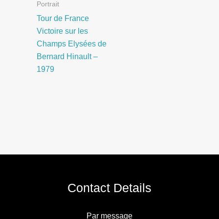
Portrait
Tour de France
Victoire sur les
Champs Elysées de
Bernard Hinault –
1979
Contact Details
Par message