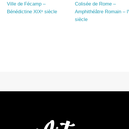
Ville de Fécamp –
Colisée de Rome –
Bénédictine XIXᵉ siècle
Amphithéâtre Romain – I
siècle