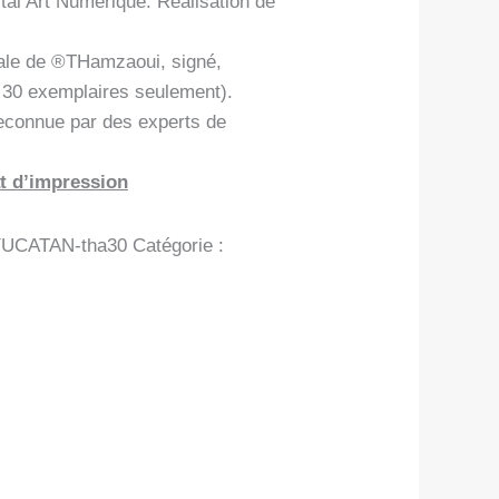
tal Art Numérique. Réalisation de
ale de ®THamzaoui, signé,
n 30 exemplaires seulement).
econnue par des experts de
t d’impression
UCATAN-tha30
Catégorie :