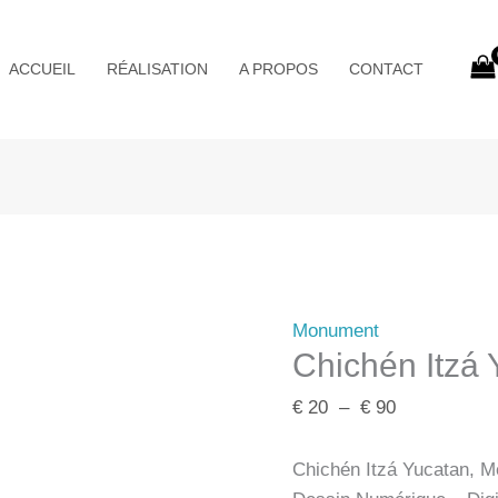
Plage
de
ACCUEIL
RÉALISATION
A PROPOS
CONTACT
prix :
€ 20
à
€ 90
Monument
Chichén Itzá
€
20
–
€
90
Chichén Itzá Yucatan, M