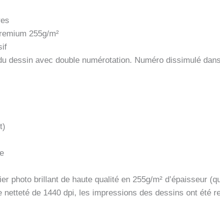
res
 premium 255g/m²
if
s du dessin avec double numérotation. Numéro dissimulé dan
t)
ue
er photo brillant de haute qualité en 255g/m² d’épaisseur (qu
e netteté de 1440 dpi, les impressions des dessins ont été 