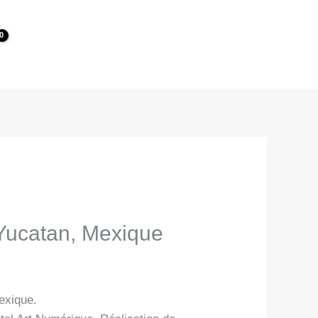
 Yucatan, Mexique
exique.