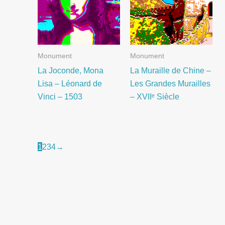
Monument
Monument
La Joconde, Mona
La Muraille de Chine –
Lisa – Léonard de
Les Grandes Murailles
Vinci – 1503
– XVIIᵉ Siècle
1
2
3
4
→