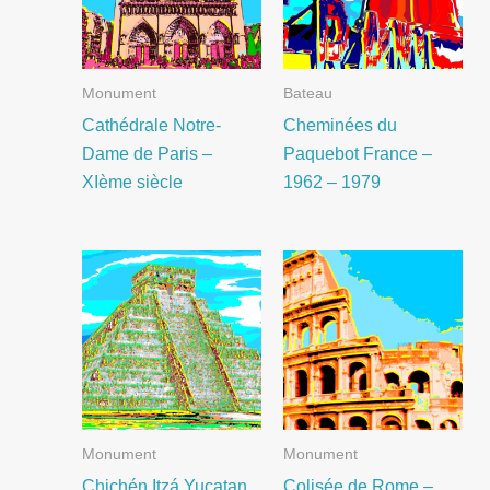
Monument
Bateau
Cathédrale Notre-
Cheminées du
Dame de Paris –
Paquebot France –
XIème siècle
1962 – 1979
Monument
Monument
Chichén Itzá Yucatan,
Colisée de Rome –