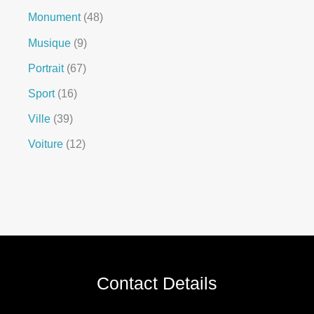
Monument
48
Musique
9
Portrait
67
Sport
16
Ville
39
Voiture
12
Contact Details