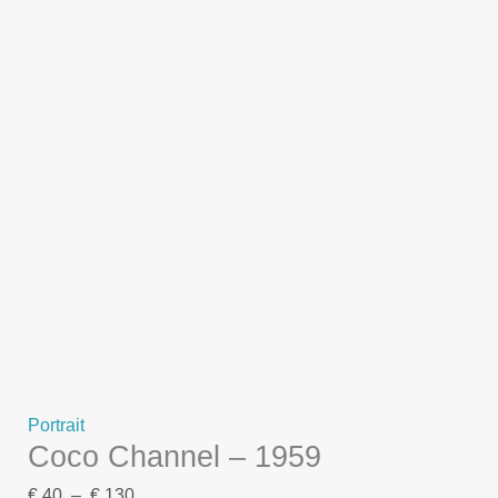
Portrait
Coco Channel – 1959
€
40
–
€
130