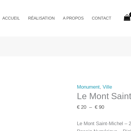
Plage
de
ACCUEIL
RÉALISATION
A PROPOS
CONTACT
prix :
€ 20
à
€ 90
Monument
,
Ville
Le Mont Sain
€
20
–
€
90
Le Mont Saint-Michel – 