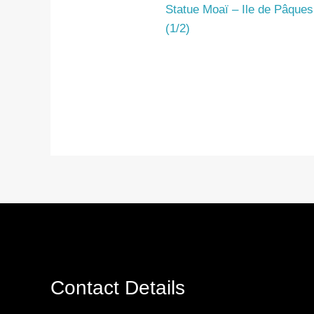
Statue Moaï – Ile de Pâques
(1/2)
Contact Details