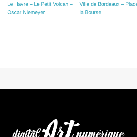
Le Havre – Le Petit Volcan –
Ville de Bordeaux – Plac
Oscar Niemeyer
la Bourse