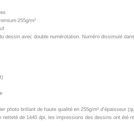
res
 premium 255g/m²
if
s du dessin avec double numérotation. Numéro dissimulé dan
t)
ue
er photo brillant de haute qualité en 255g/m² d’épaisseur (qu
e netteté de 1440 dpi, les impressions des dessins ont été 