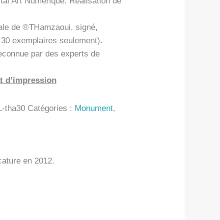
tal Art Numérique. Réalisation de
ale de ®THamzaoui, signé,
n 30 exemplaires seulement).
econnue par des experts de
t d’impression
-tha30
Catégories :
Monument
,
cature en 2012.