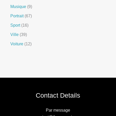
Musique
9
Portrait
67
Sport
16
Ville
39
Voiture
12
Contact Details
Par message